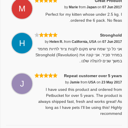
Great Product
M
by
Marie
from
Japan
on
07 Jun 2017
Perfect for my kitten whose under 2.5 kg. I
ordered the 6 pack. No fleas.
Stronghold
H
by
Helen R.
from
California, USA
on
07 Jun 2017
אני כל כך שמח שיש מקום לקנות ציוד לחיות מחמד
במחיר סביר. אני קונה את Stronghold (Revolution)
במשך שנים להצלה שלנו..
Repeat customer over 5 years
J
by
Jamie
from
USA
on
23 May 2017
I have used this product and ordered from
Petbucket for over 5 years. The product is
always shipped fast, fresh and works great! As
long as I have pets I'll be using this! Highly
recommend