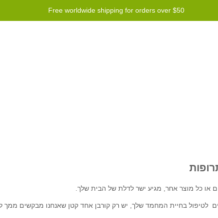
Free worldwide shipping for orders over $50
Contact us
עזרה
rogram
רופות
 לטיפול בחיית המחמד שלך, יש רק קורבן אחד קטן שאנחנו מבקשים ממך לק