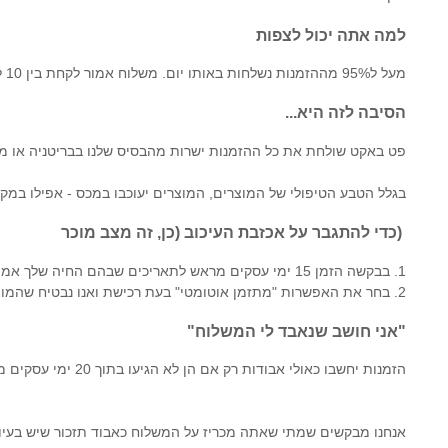
למה אתה יכול לצפות
מעל ל95% מההזמנות נשלחות באותו יום. משלוח אמור לקחת בין 10 ל 15 ימי עסקים.
הסיבה לזה היא...
פט באקט שולחת את כל ההזמנות ישרות מהבסיס שלנו בבריטניה או מבי
בגלל הטבע הטיפולי של המוצרים, המוצרים יעוכבו במכס - אפילו במק
(כדי להתגבר על אכזבת העיכוב (כן, זה מצב מוכר
1. בבקשה הזמן 15 ימי עסקים מראש לתאריכים שבהם החיה שלך אמורה לעבור את הטיפול.
2. בחר את האפשרות "מתזמן אוטומטי" בעת רכישת ואנו נבטיח שהמוצר יגיע בזמן שבחרת,ללא טרחה.
"אני חושב שנאבד לי המשלוח"
הזמנות יחשבו כאולי אבודות רק אם הן לא הגיעו בתוך 20 ימי עסקים מתאריך ההזמנה המקורי.
אנחנו מבקשים שמתי שאתה מכריז על המשלוח כאבוד תזכור שיש בעיות 