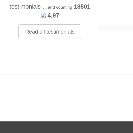
testimonials ...
18501
and counting
4.97
Read all testimonials