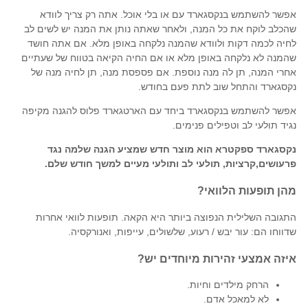
אפשר להשתמש בנקסגארד עם או בלי אוכל. אתה רק צריך לוודא
שהכלב לוקח את כל המנה, ולאחר שאתה נותן את המנה יש לשים לב
לחיה לכמה דקות ולוודא שהמנה נלקחה באופן מלא. אם אתה חושד
שהמנה לא נלקחה באופן מלא או אם החיה הקיאה בטווח של שעתיים
אחרי המנה, תן לה מנה נוספת. אם פספסת מנה, תן לחיה מנה של
נקסגארד והתחל שוב לתת פעם בחודש.
אפשר להשתמש בנקסגארד ביחד עם הארטגארד פלוס להגנה מקיפה
נגיד תולעי לב וטפילים פנימים.
נקסגארד ספקטרא הוא מוצר חדש שמציע הגנה שלמה נגד
פרעושים,קרציות, תולעי לב ותולעי מעיים למשך חודש שלם.
מהן תופעות הלוואי?
התגובה השלילית הנפוצה ביותר היא הקאה. תופעות לוואי אחרות
שדווחו הם: עור יבש / רעוע, שלשולים, עייפות, ואנורקסיה.
איזה אמצעי זהירות מיוחדים יש?
הרחק מילדים וחיות.
לא למאכל אדם.