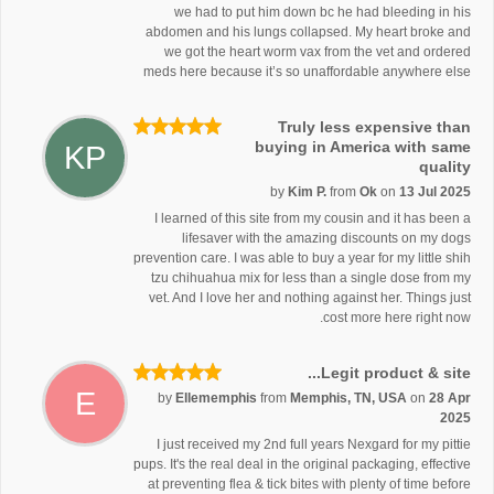
we had to put him down bc he had bleeding in his
abdomen and his lungs collapsed. My heart broke and
we got the heart worm vax from the vet and ordered
meds here because it’s so unaffordable anywhere else
Truly less expensive than
buying in America with same
KP
quality
by
Kim P.
from
Ok
on
13 Jul 2025
I learned of this site from my cousin and it has been a
lifesaver with the amazing discounts on my dogs
prevention care. I was able to buy a year for my little shih
tzu chihuahua mix for less than a single dose from my
vet. And I love her and nothing against her. Things just
cost more here right now.
Legit product & site...
E
by
Ellememphis
from
Memphis, TN, USA
on
28 Apr
2025
I just received my 2nd full years Nexgard for my pittie
pups. It's the real deal in the original packaging, effective
at preventing flea & tick bites with plenty of time before