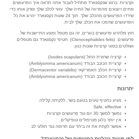
וקרציות. ברגע שנקסגארד מתחיל לעבוד אתה תראה איך הפרעושים
מתים ויוצאים מהפרווה של החיה שלך. עזור לכלב שלך וסרק אותו כדי
שירדו הפרעושים מהכלב שלך. תוך 24 שעות נקסגארד יהרוג את כל
הפרעושים שהפכו את הכלב שלך לבית.
חוץ מלהרוג פרעושים בוגרים, זה גם מטפל ומונע התיישבות של
פרעושים (Ctenocephalides felis). חטיפי נקסגארד גם מטפלים
ושולטים בסוגי קרציות שונות כגון:
קרציה שחורת הרגל (Ixodes scapularis)
קרציית הכוכב הבודד (Amblyomma americanum)
קרציית הכלב האמריקאי (Dermacentor variabilis)
קרציית הכוכב הבודד (Amblyomma americanum)
יתרונות
מגיע כחטיף טעים בטעם בשר, ללקיחה קלילה.
Safe, effective
נמשך למשך 30 יום נגד פרעושים וקרציות
אין יותר בלגן מטיפולים טופיקלים
אפשר לקחת את זה ביחד עם תרופה נגד תולעי לב
למי מיועד טבליות החטיפים של נקסגארד?