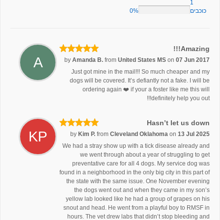
1
0%
כוכבים
Amazing!!!
A
by
Amanda B.
from
United States MS
on
07 Jun 2017
Just got mine in the mail!!! So much cheaper and my
dogs will be covered. It’s defiantly not a fake. I will be
ordering again ❤️ if your a foster like me this will
definitely help you out!!!
Hasn’t let us down
KP
by
Kim P.
from
Cleveland Oklahoma
on
13 Jul 2025
We had a stray show up with a tick disease already and
we went through about a year of struggling to get
preventative care for all 4 dogs. My service dog was
found in a neighborhood in the only big city in this part of
the state with the same issue. One November evening
the dogs went out and when they came in my son’s
yellow lab looked like he had a group of grapes on his
snout and head. He went from a playful boy to RMSF in
hours. The vet drew labs that didn’t stop bleeding and