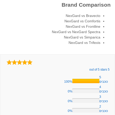
Brand Comparison
NexGard vs Bravecto
NexGard vs Comfortis
NexGard vs Frontline
NexGard vs NexGard Spectra
NexGard vs Simparica
NexGard vs Trifexis
5 out of 5 stars
5
100%
כוכבים
4
0%
כוכבים
3
0%
כוכבים
2
0%
כוכבים