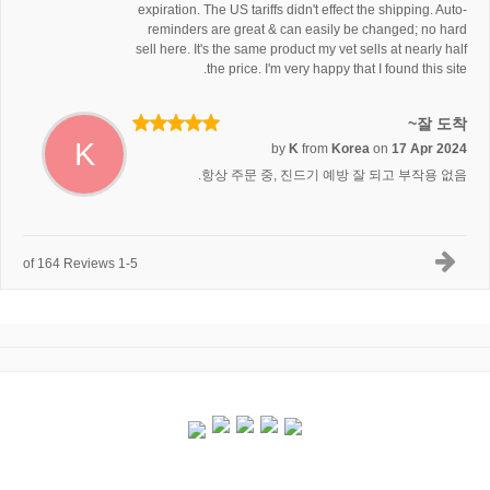
expiration. The US tariffs didn't effect the shipping. Auto-
reminders are great & can easily be changed; no hard
sell here. It's the same product my vet sells at nearly half
the price. I'm very happy that I found this site.
잘 도착~
K
by
K
from
Korea
on
17 Apr 2024
항상 주문 중, 진드기 예방 잘 되고 부작용 없음.
1-5 of 164 Reviews