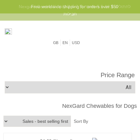
Free worldwide shipping for orders over $50
GB
EN
USD
Price Range
NexGard Chewables for Dogs
Sort By