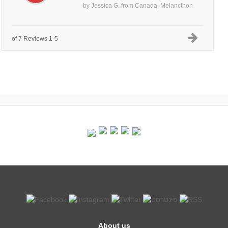
by
Jessica G.
from
Canada, Melancthon
1-5 of 7 Reviews
About us