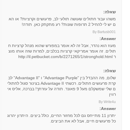
שאלה:
משהו עבור חתולים שעושה תולעי לב, פרעושים וקרציות? או הא
ם יש לי להחיל 2 תרופות שונות? רע מתקתק כאן. תודה!
By Bartusb001
Answer:
מעוז הוא נהדר, אבל זה לא אומר במפורש שהוא מנהל קרציות ח
תולים. זה אומר אמריקאי קרציות בכלבים, למרות שזה אותו מוצ
ר http://il.petbucket.com/b/2271265/1/stronghold.html
שאלה:
שלום, מה ההבדל בין "Advantage Purple" ו "Advantage II" לב
קרת פרעושים חתולים. רכשתי Advantage II בצינור סגול לחתולי
ם שלי שמשקלם מעל 9 פאונד. תודה על עזרתך! בברכה, אליס אי
רווין
By Write4u
Answer:
יתרון 11 מתייחס גם לכל מחזור החיים, כולל ביצים. היתרון יהרוג
כל פרעושים חיים, אבל לא את הביצים.