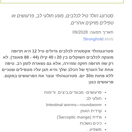
סטרונג הולד טיל לכלבים, מונע תולעי לב, פרעושים או
טפילים מזיקים אחרים.
תאריך תפוגה: 09/2028
Stronghold
מותג:
סטרונגהולד אקסטרה לכלבים גדולים טיל 12 היא תרופה
מוצקה לכלבים השוקלים בין 20 ו 40 קילו (44 - 88 פאונד). לא
רק שזו תרופה חזקה ומהירה, אלא גם נשארת לזמן רב. טיפה
אחת על העורף של הכלב שלך והיא תגן עליו מטפילים שטניים
ללא פחות מ30 יום. סטרונגהולד עוצר את הפרעושים במקום.
פרעושים כגון:
פרעושים- מבוגרים,ביצים, ורימות
תולעי לב
Intestinal worms—roundworm
קרדית האוזן
גרדת (Sarcoptic mange)
כינים נושכות
משפיע...