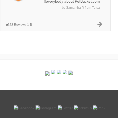
everybody about PetBucket.com!!
by
Samantha P.
from
Tulsa
1-5 of 22 Reviews