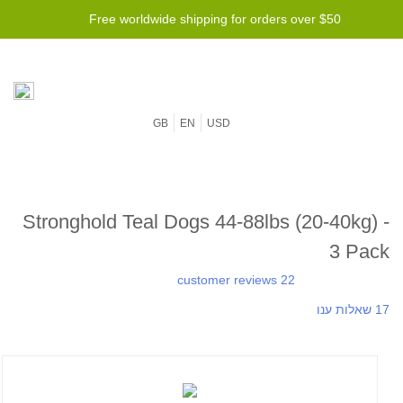
Free worldwide shipping for orders over $50
GB
EN
USD
Stronghold Teal Dogs 44-88lbs (20-40kg) -
3 Pack
22 customer reviews
17 שאלות ענו