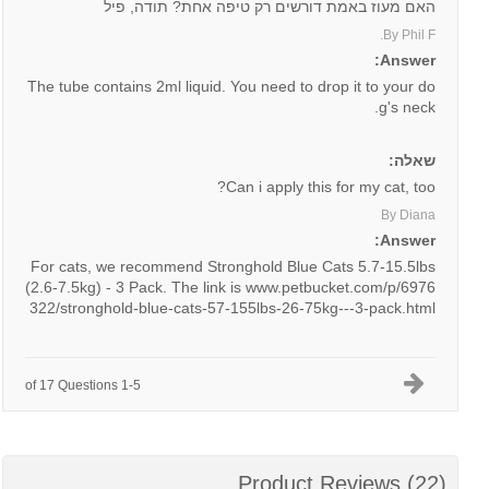
האם מעוז באמת דורשים רק טיפה אחת? תודה, פיל
By Phil F.
Answer:
The tube contains 2ml liquid. You need to drop it to your do
g's neck.
שאלה:
Can i apply this for my cat, too?
By Diana
Answer:
For cats, we recommend Stronghold Blue Cats 5.7-15.5lbs
(2.6-7.5kg) - 3 Pack. The link is www.petbucket.com/p/6976
322/stronghold-blue-cats-57-155lbs-26-75kg---3-pack.html
1-5 of 17 Questions
Product Reviews (22)