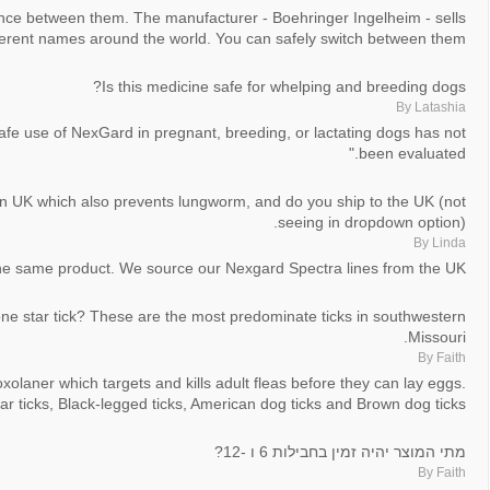
erence between them. The manufacturer - Boehringer Ingelheim - sells
ifferent names around the world. You can safely switch between them.
Is this medicine safe for whelping and breeding dogs?
By Latashia
afe use of NexGard in pregnant, breeding, or lactating dogs has not
been evaluated."
in UK which also prevents lungworm, and do you ship to the UK (not
seeing in dropdown option).
By Linda
 the same product. We source our Nexgard Spectra lines from the UK.
lone star tick? These are the most predominate ticks in southwestern
Missouri.
By Faith
olaner which targets and kills adult fleas before they can lay eggs.
ar ticks, Black-legged ticks, American dog ticks and Brown dog ticks.
מתי המוצר יהיה זמין בחבילות 6 ו -12?
By Faith