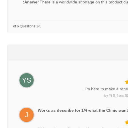
Answer:
There is a worldwide shortage on this product du
1-5 of 6 Questions
YS
I'm here to make a repe
by
Yi S.
from
S
Works as describe for 1/4 what the Clinic want
J