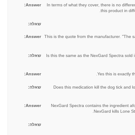
Answer:
In terms of what they cover, there is no diff
this product in d
שאלה:
Answer:
This is the quote from the manufacturer. "The s
שאלה:
Is this the same as the NexGard Spectra sold 
Answer:
Yes this is exactly
שאלה:
Does this medication kill the dog tick and 
Answer:
NexGard Spectra contains the ingredient afox
NexGard kills Lone St
שאלה: