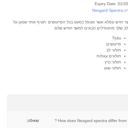
Expiry Date: 01/2
Nexgard Spectra
תג
ר חדש ונפלא אשר מטפל כמעט בכל הפרעושים. חטיף אחד שמגן על
לב שלך מהטפילים הבאים למשך חודש שלם
Ticks
פרעושים
תולעי לב
תולעים עגולות
תולעי כרץ
תולעי שוט
שאלה:
How does Nexgard spectra differ from Ne