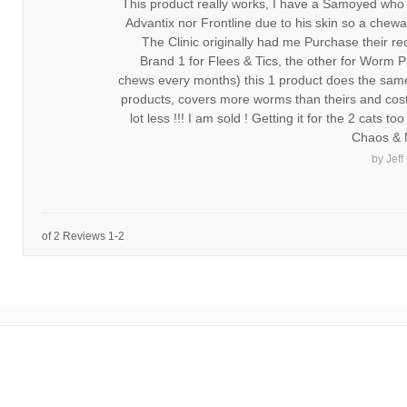
This product really works, I have a Samoyed who
Advantix nor Frontline due to his skin so a chewab
The Clinic originally had me Purchase their
Brand 1 for Flees & Tics, the other for Worm P
chews every months) this 1 product does the sam
products, covers more worms than theirs and costs
lot less !!! I am sold ! Getting it for the 2 cats t
Chaos & 
by
Jeff
1-2 of 2 Reviews