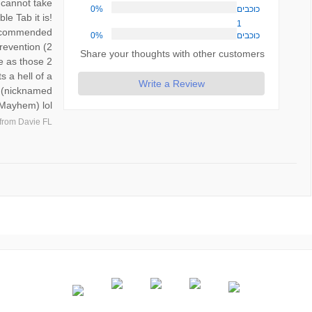
 cannot take
0%
כוכבים
le Tab it is!
1
 recommended
0%
כוכבים
revention (2
Share your thoughts with other customers
e as those 2
 a hell of a
Write a Review
oo (nicknamed
Mayhem) lol
from
Davie FL