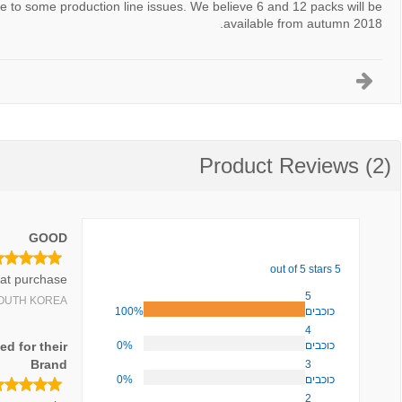
e to some production line issues. We believe 6 and 12 packs will be
available from autumn 2018.
Product Reviews (2)
GOOD
5 out of 5 stars
at purchase.
5
OUTH KOREA
100%
כוכבים
4
ed for their
0%
כוכבים
Brand
3
0%
כוכבים
2