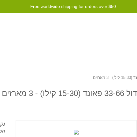
Free worldwide shipping for orders over $50
rogram
עזרה
Contact us
נקס
הפ.