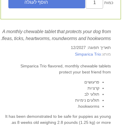
כמות
A monthly chewable tablet that protects your dog from
fleas, ticks, heartworms, roundworms and hookworms.
תאריך תפוגה: 12/2027
Simparica Trio
מותג:
Simparica Trio flavored, monthly chewable tablets
protect your best friend from
פרעושים
קרציות
תולעי לב
תולעים נימיות
hookworms.
It has been demonstrated to be safe for puppies as young
as 8 weeks old weighing 2.8 pounds (1.25 kg) or more.