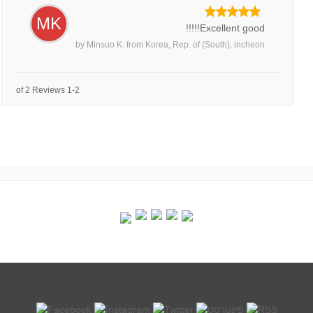
MK
Excellent good!!!!!
by
Minsuo K.
from
Korea, Rep. of (South), incheon
1-2 of 2 Reviews